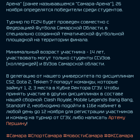
Арена" (ранее называвшемся "Самара-Арена"), 26
ноября определятся победители среди студентов.
Турнир по FC24 будет проведен совместно с
Федерацией Футбола Самарской Области, в
специально созданной тематической футбольной
площадкой на территории финала.
Минимальный возраст участника - 14 лет,
участвовать могут только студенты ССУЗов
(колледждей) и ВУЗов Самарской области.
В делегацию от нашего университета по дисциплинам
CS2, Dota 2, Tekken 7 попадут команды, которые
займут 1, 2, 3 места в Кубке Ректора СГЭУ. Чтобы
принять участие в других дисциплинах в составе
нашей сборной: Clash Royale, Mobile Legends Bang Bang,
Standoff 2, необходимо подойти в 116е кабинет в
любой день до 12 ноября для регистрации участников
и команд на турнир от СГЭУ, либо написать
Артему
Першину
!
#Самара
#СпортСамара
#НовостиСамара
#ФКССамара